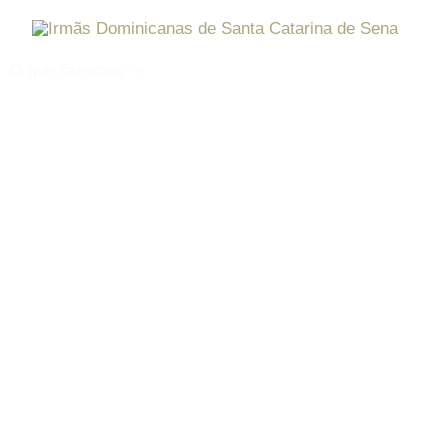
O que fazemos
Notícias
Evocação
Onde es
A nossa missão