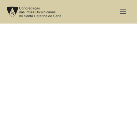
Skip
to
content