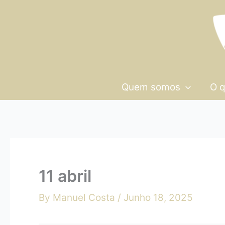
Skip
11
to
abril
content
Quem somos
O 
11 abril
By
Manuel Costa
/
Junho 18, 2025