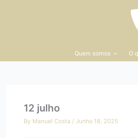
Skip
12
to
julho
content
Quem somos
O 
12 julho
By
Manuel Costa
/
Junho 18, 2025