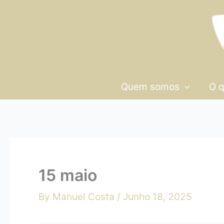
Skip
15
to
maio
content
Quem somos
O 
15 maio
By
Manuel Costa
/
Junho 18, 2025