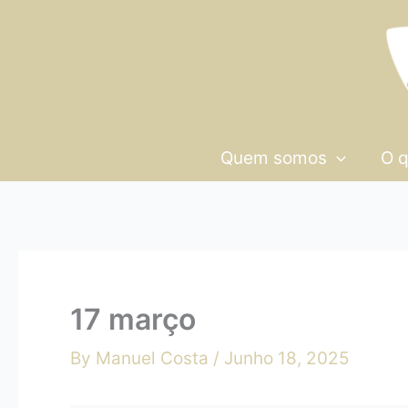
Skip
17
to
março
content
Quem somos
O 
17 março
By
Manuel Costa
/
Junho 18, 2025