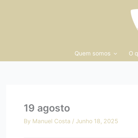
Skip
19
to
agosto
content
Quem somos
O 
19 agosto
By
Manuel Costa
/
Junho 18, 2025