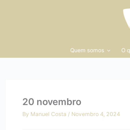
Skip
20
to
novembro
content
Quem somos
O 
20 novembro
By
Manuel Costa
/
Novembro 4, 2024