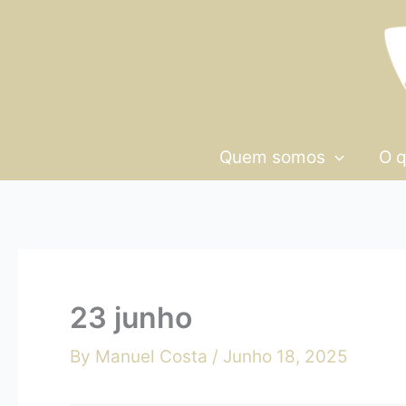
Skip
23
to
junho
content
Quem somos
O 
23 junho
By
Manuel Costa
/
Junho 18, 2025