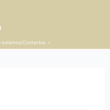
 estamos/Contactos