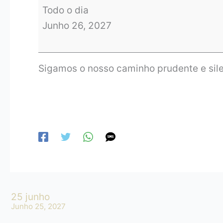
Todo o dia
Junho 26, 2027
Sigamos o nosso caminho prudente e silen
25 junho
Junho 25, 2027