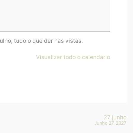
lho, tudo o que der nas vistas.
Visualizar todo o calendário
27 junho
Junho 27, 2027