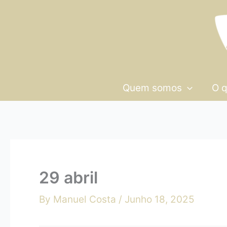
Skip
29
to
abril
content
Quem somos
O 
29 abril
By
Manuel Costa
/
Junho 18, 2025