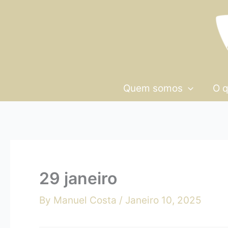
Skip
29
to
janeiro
content
Quem somos
O 
29 janeiro
By
Manuel Costa
/
Janeiro 10, 2025