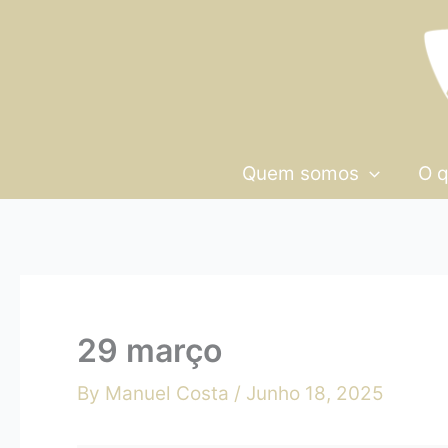
Skip
29
to
março
content
Quem somos
O 
29 março
By
Manuel Costa
/
Junho 18, 2025