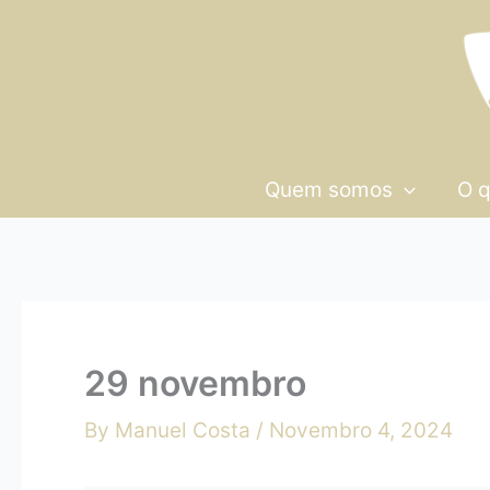
Skip
29
to
novembro
content
Quem somos
O 
29 novembro
By
Manuel Costa
/
Novembro 4, 2024