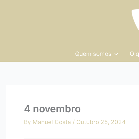
Skip
4
to
novembro
content
Quem somos
O 
4 novembro
By
Manuel Costa
/
Outubro 25, 2024