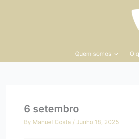
Skip
6
to
setembro
content
Quem somos
O 
6 setembro
By
Manuel Costa
/
Junho 18, 2025