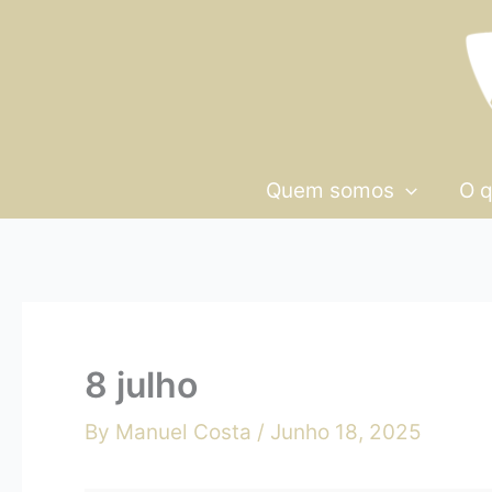
Skip
8
to
julho
content
Quem somos
O 
8 julho
By
Manuel Costa
/
Junho 18, 2025