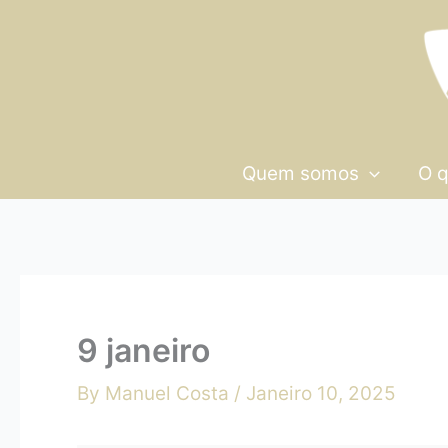
Skip
9
to
janeiro
content
Quem somos
O 
9 janeiro
By
Manuel Costa
/
Janeiro 10, 2025