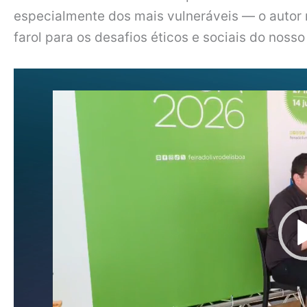
especialmente dos mais vulneráveis — o autor 
farol para os desafios éticos e sociais do noss
Reprodutor
de
vídeo