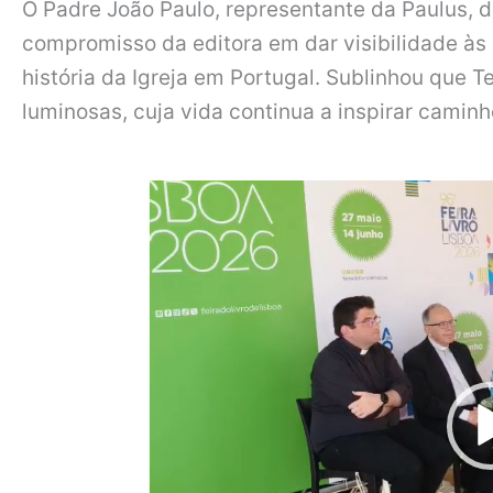
O Padre João Paulo, representante da Paulus, 
compromisso da editora em dar visibilidade às
história da Igreja em Portugal. Sublinhou que
luminosas, cuja vida continua a inspirar camin
Reprodutor
de
vídeo