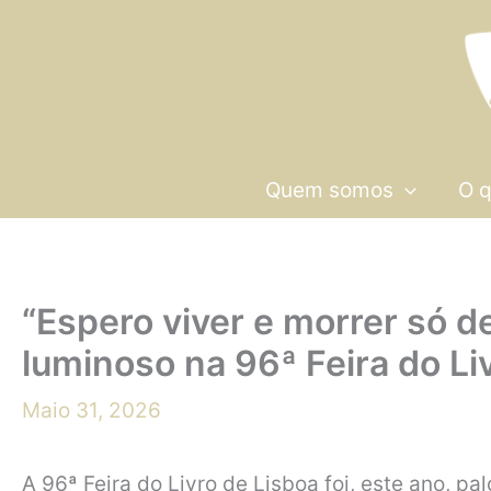
Skip
to
content
Quem somos
O 
“Espero viver e morrer só 
luminoso na 96ª Feira do Li
Maio 31, 2026
A 96ª Feira do Livro de Lisboa foi, este ano, 