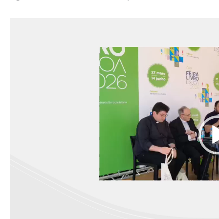
Reprodutor
de
vídeo