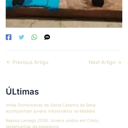
←
Previous Artigo
Next Artigo
→
ÚLtimas
Irmãs Dominicanas de Santa Catarina de Sena
acompanham jovens missionários na Madeira
Rejoice Lamego 2026: Jovens unidos em Cristo,
testemunhas da esperança