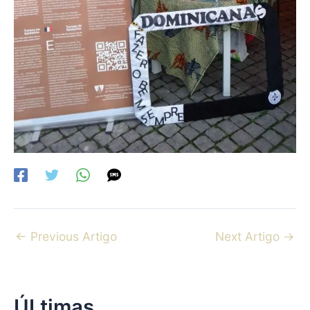
←
Previous Artigo
Next Artigo
→
ÚLtimas