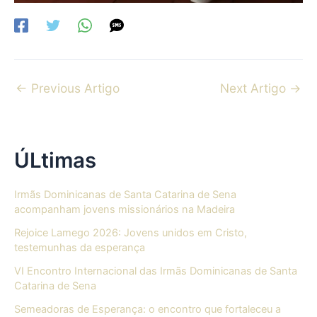
←
Previous Artigo
Next Artigo
→
ÚLtimas
Irmãs Dominicanas de Santa Catarina de Sena
acompanham jovens missionários na Madeira
Rejoice Lamego 2026: Jovens unidos em Cristo,
testemunhas da esperança
VI Encontro Internacional das Irmãs Dominicanas de Santa
Catarina de Sena
Semeadoras de Esperança: o encontro que fortaleceu a