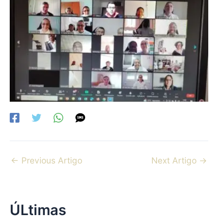
←
Previous Artigo
Next Artigo
→
ÚLtimas