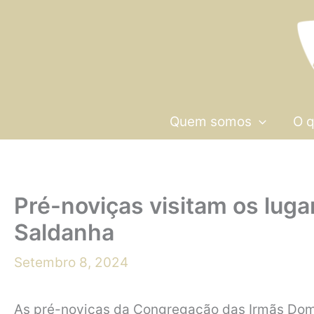
Skip
to
content
Quem somos
O 
Pré-noviças visitam os luga
Saldanha
Setembro 8, 2024
As pré-noviças da Congregação das Irmãs Dom