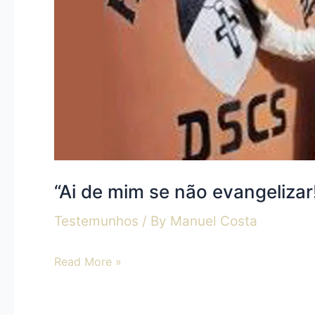
(I
Cor
9,
16)
“Ai de mim se não evangelizar!”
Testemunhos
/ By
Manuel Costa
Read More »