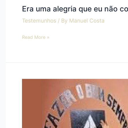
Era uma alegria que eu não co
Testemunhos
/ By
Manuel Costa
Read More »
“Ai
de
mim
se
não
evangelizar!”