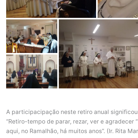
A participacipação neste retiro anual significo
“Retiro-tempo de parar, rezar, ver e agradecer
aqui, no Ramalhão, há muitos anos”. (Ir. Rita M