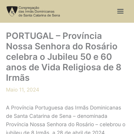
Skip
to
content
PORTUGAL – Província
Nossa Senhora do Rosário
celebra o Jubileu 50 e 60
anos de Vida Religiosa de 8
Irmãs
Maio 11, 2024
A Província Portuguesa das Irmãs Dominicanas
de Santa Catarina de Sena – denominada
Província Nossa Senhora do Rosário – celebrou o
jubileu de 8 Irmãs, a 28 de abril de 2024.